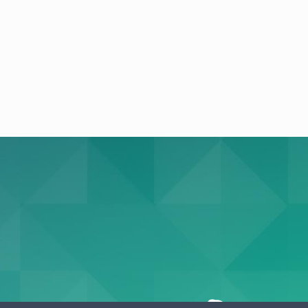
л. Водников
,
Скайп дир