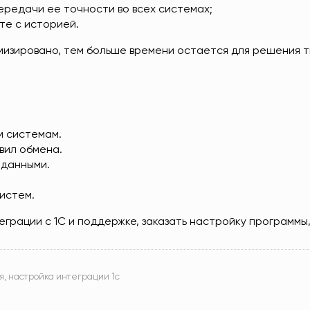
редачи ее точности во всех системах;
те с историей.
изировано, тем больше времени остается для решения тв
м системам.
вил обмена.
 данными.
.
истем.
еграции с 1С и поддержке, заказать настройку программы
я
,
настройка интеграции 1с