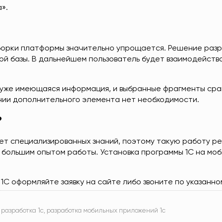
».
орки платформы значительно упрощается. Решение разр
й базы. В дальнейшем пользователь будет взаимодейство
 уже имеющаяся информация, и выбранные фрагменты срав
нии дополнительного элемента нет необходимости.
?
ует специализированных знаний, поэтому такую работу р
 большим опытом работы. Установка программы 1С на мо
 1С оформляйте заявку на сайте либо звоните по указанн
разработка 1с
,
разработка мобильных приложений 1с